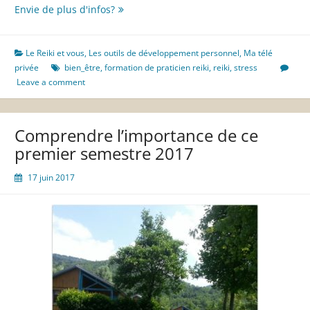
Le
Envie de plus d'infos?
centrage
reiki
en
Le Reiki et vous
,
Les outils de développement personnel
,
Ma télé
image
privée
bien_être
,
formation de praticien reiki
,
reiki
,
stress
Leave a comment
Comprendre l’importance de ce
premier semestre 2017
17 juin 2017