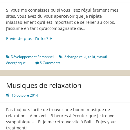
Si vous me connaissez ou si vous lisez régulièrement mes
sites, vous avez du vous apercevoir que je répète
inlassablement qu’il est important de se relier au corps.
J’assume en tant qu’accompagnante de…
La
Envie de plus d'infos?
nécessité
d’un
travail
Développement Personnel
échange reiki
,
reiki
,
travail
sur
énergétique
5 Comments
le
corps
Musiques de relaxation
16 octobre 2014
Pas toujours facile de trouver une bonne musique de
relaxation… Alors voici 3 heures à écouter que je trouve
sympathiques… Et je me retrouve vite à Bali… Enjoy your
treatment!