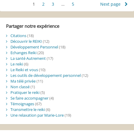
une
Pagination
1
Page
2
Page
3
Page
…
5
Page
Next page
conscience
des
de
soi
publications
Partager notre expérience
Citations
(18)
Découvrir le REIKI
(12)
Développement Personnel
(18)
Echanges Reiki
(20)
La santé Autrement
(17)
Le reiki
(6)
Le Reiki et vous
(10)
Les outils de développement personnel
(12)
Ma télé privée
(11)
Non classé
(1)
Pratiquer le reiki
(5)
Se faire accompagner
(4)
Témoignages
(67)
Transmettre le reiki
(6)
Une relaxation par Marie-Lore
(19)