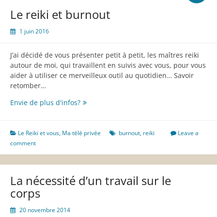
Le reiki et burnout
1 juin 2016
J’ai décidé de vous présenter petit à petit, les maîtres reiki
autour de moi, qui travaillent en suivis avec vous, pour vous
aider à utiliser ce merveilleux outil au quotidien… Savoir
retomber…
Le
Envie de plus d'infos?
reiki
et
burnout
Le Reiki et vous
,
Ma télé privée
burnout
,
reiki
Leave a
comment
La nécessité d’un travail sur le
corps
20 novembre 2014