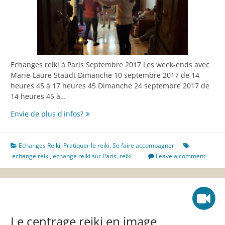
Echanges reiki à Paris Septembre 2017 Les week-ends avec
Marie-Laure Staudt Dimanche 10 septembre 2017 de 14
heures 45 à 17 heures 45 Dimanche 24 septembre 2017 de
14 heures 45 à…
Rentrée
Envie de plus d'infos?
2017,
calendrier
des
Echanges Reiki
,
Pratiquer le reiki
,
Se faire accompagner
échanges
échange reiki
,
echange reiki sur Paris
,
reiki
Leave a comment
reiki
à
Paris
Le centrage reiki en image