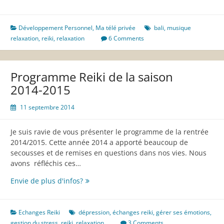
Développement Personnel
,
Ma télé privée
bali
,
musique
relaxation
,
reiki
,
relaxation
6 Comments
Programme Reiki de la saison
2014-2015
11 septembre 2014
Je suis ravie de vous présenter le programme de la rentrée
2014/2015. Cette année 2014 a apporté beaucoup de
secousses et de remises en questions dans nos vies. Nous
avons réfléchis ces…
Programme
Envie de plus d'infos?
Reiki
de
la
Echanges Reiki
dépression
,
échanges reiki
,
gérer ses émotions
,
saison
gestion du stress
,
reiki
,
relaxation
3 Comments