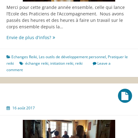
Merci pour cette grande année ensemble, celle qui lance
l’Ecole des Praticiens de l’Accompagnement. Nous avons
passés des heures et des heures à faire un travail sur le
corps ensemble depuis la…
2017,
Envie de plus d'infos?
notre
grande
année
Echanges Reiki
,
Les outils de développement personnel
,
Pratiquer le
REIKI
reiki
échange reiki
,
initiation reiki
,
reiki
Leave a
ensemble
comment
16 août 2017