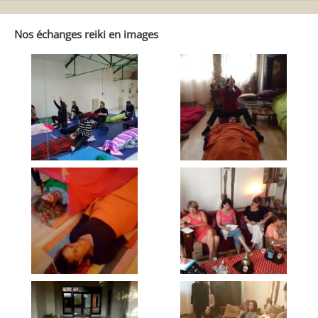
dans
Reiki
Autrement
Nos échanges reiki en images