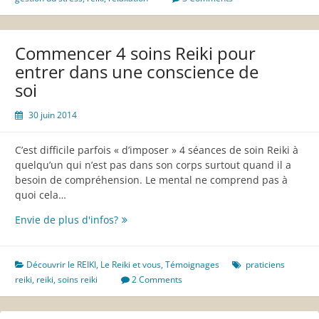
2014-
2015
Commencer 4 soins Reiki pour
entrer dans une conscience de
soi
30 juin 2014
C’est difficile parfois « d’imposer » 4 séances de soin Reiki à
quelqu’un qui n’est pas dans son corps surtout quand il a
besoin de compréhension. Le mental ne comprend pas à
quoi cela…
Commencer
Envie de plus d'infos?
4
soins
Reiki
Découvrir le REIKI
,
Le Reiki et vous
,
Témoignages
praticiens
pour
reiki
,
reiki
,
soins reiki
2 Comments
entrer
dans