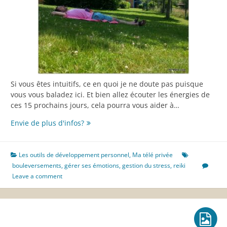
Si vous êtes intuitifs, ce en quoi je ne doute pas puisque
vous vous baladez ici. Et bien allez écouter les énergies de
ces 15 prochains jours, cela pourra vous aider à…
Comprendre
Envie de plus d'infos?
l’importance
de
ce
Les outils de développement personnel
,
Ma télé privée
premier
bouleversements
,
gérer ses émotions
,
gestion du stress
,
reiki
semestre
Leave a comment
2017