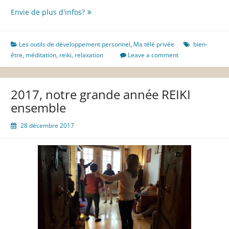
La
Envie de plus d'infos?
méditation
du
Hara
Les outils de développement personnel
,
Ma télé privée
bien-
en
être
,
méditation
,
reiki
,
relaxation
Leave a comment
image
2017, notre grande année REIKI
ensemble
28 décembre 2017