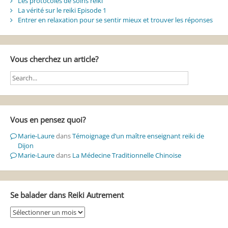
Les protocoles de soins reiki
La vérité sur le reiki Episode 1
Entrer en relaxation pour se sentir mieux et trouver les réponses
Vous cherchez un article?
Vous en pensez quoi?
Marie-Laure
dans
Témoignage d’un maître enseignant reiki de
Dijon
Marie-Laure
dans
La Médecine Traditionnelle Chinoise
Se balader dans Reiki Autrement
Se
balader