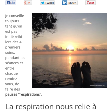
0
0
0
0
0
Je conseille
toujours
tant qu’on
est pas
initié reiki
lors des 4
premiers
soins,
pendant les
séances et
entre
chaque
rendez-
vous, de
faire des
pauses “respirations
“.
La respiration nous relie à