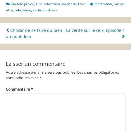
Ma télé privée
,
Une relaxation par Marie-Lore
méditation
,
mieux-
être
,
relaxation
,
sortir du stress
Navigation
Choisir de se faire du bien
La vérité sur le reiki Episode 1
au quotidien
de
l’article
Laisser un commentaire
Votre adresse e-mail ne sera pas publiée.
Les champs obligatoires
sont indiqués avec
*
Commentaire
*