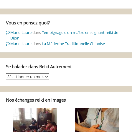
Vous en pensez quoi?
Marie-Laure
dans
Témoignage d’un maître enseignant reiki de
Dijon
Marie-Laure
dans
La Médecine Traditionnelle Chinoise
Se balader dans Reiki Autrement
Se
balader
dans
Reiki
Autrement
Nos échanges reiki en images