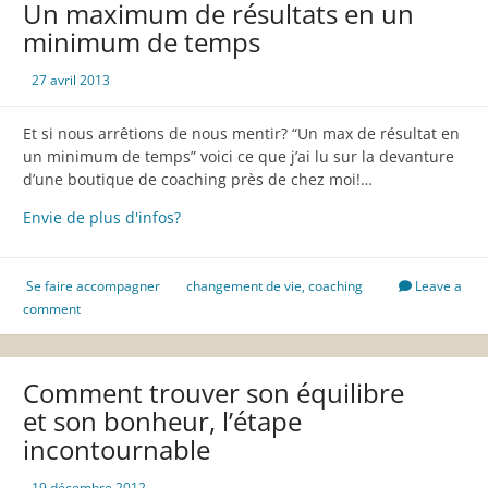
Un maximum de résultats en un
mental?
minimum de temps
27 avril 2013
Et si nous arrêtions de nous mentir? “Un max de résultat en
un minimum de temps” voici ce que j’ai lu sur la devanture
d’une boutique de coaching près de chez moi!…
Un
Envie de plus d'infos?
maximum
de
résultats
Se faire accompagner
changement de vie
,
coaching
Leave a
en
comment
un
minimum
de
Comment trouver son équilibre
temps
et son bonheur, l’étape
incontournable
19 décembre 2012