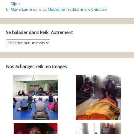
Dijon
Marie-Laure
dans
La Médecine Traditionnelle Chinoise
Se balader dans Reiki Autrement
Se
balader
dans
Reiki
Autrement
Nos échanges reiki en images