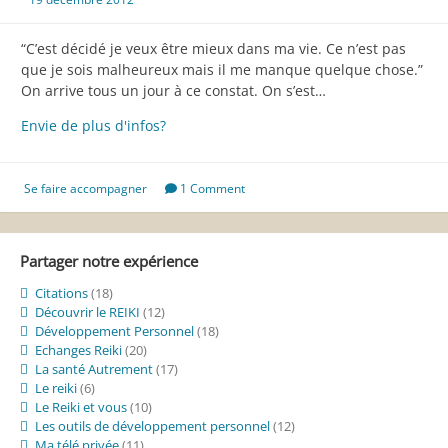
“C’est décidé je veux être mieux dans ma vie. Ce n’est pas
que je sois malheureux mais il me manque quelque chose.”
On arrive tous un jour à ce constat. On s’est…
Comment
Envie de plus d'infos?
trouver
son
équilibre
Se faire accompagner
1 Comment
et
son
bonheur,
Partager notre expérience
l’étape
incontournable
Citations
(18)
Découvrir le REIKI
(12)
Développement Personnel
(18)
Echanges Reiki
(20)
La santé Autrement
(17)
Le reiki
(6)
Le Reiki et vous
(10)
Les outils de développement personnel
(12)
Ma télé privée
(11)