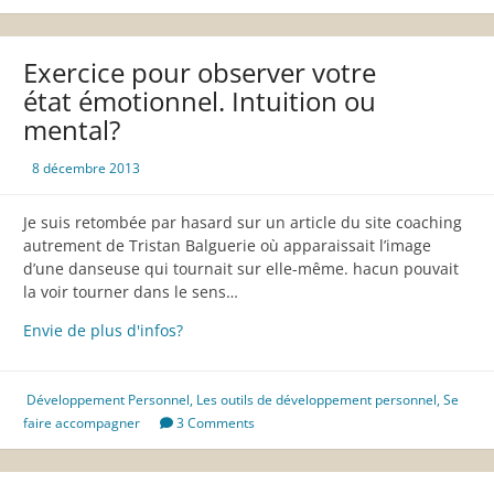
reiki
à
Paris
Exercice pour observer votre
état émotionnel. Intuition ou
mental?
8 décembre 2013
Je suis retombée par hasard sur un article du site coaching
autrement de Tristan Balguerie où apparaissait l’image
d’une danseuse qui tournait sur elle-même. hacun pouvait
la voir tourner dans le sens…
Exercice
Envie de plus d'infos?
pour
observer
votre
Développement Personnel
,
Les outils de développement personnel
,
Se
état
faire accompagner
3 Comments
émotionnel.
Intuition
ou