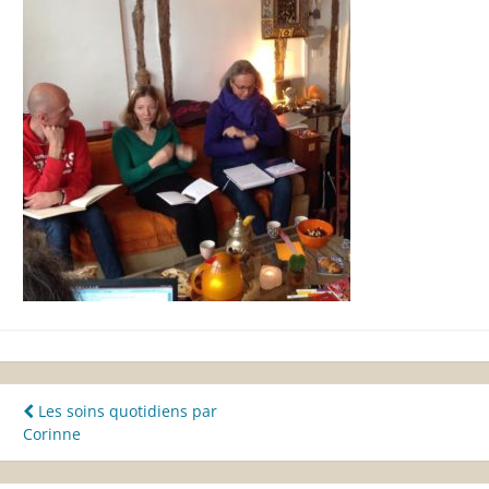
Navigation
Les soins quotidiens par
Corinne
de
l’article