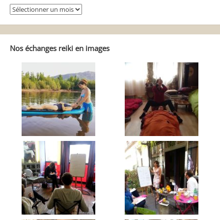
Se
balader
dans
Reiki
Autrement
Nos échanges reiki en images