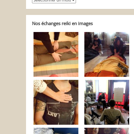
balader
dans
Reiki
Autrement
Nos échanges reiki en images