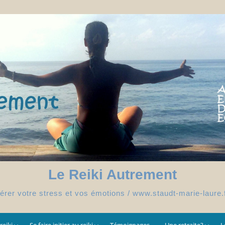
Le Reiki Autrement
érer votre stress et vos émotions / www.staudt-marie-laure.
reiki
Se faire initier au reiki
Témoignages
Une retraite?
L