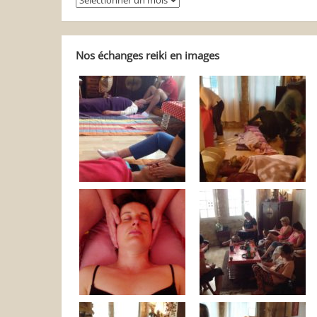
balader
dans
Reiki
Autrement
Nos échanges reiki en images