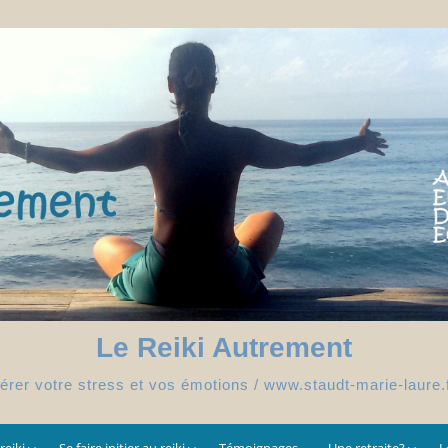
Le Reiki Autrement
érer votre stress et vos émotions / www.staudt-marie-laure.
reiki
Se faire initier au reiki
Témoignages
Une retraite?
L