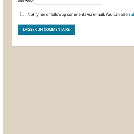
Site web
Notify me of followup comments via e-mail. You can also
su
Alternative: