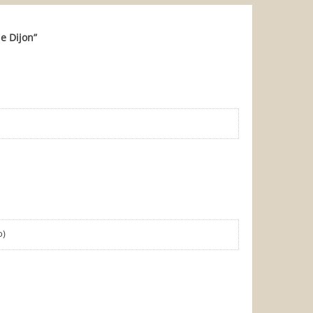
e Dijon
”
o)