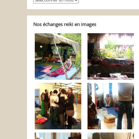
balader
dans
Reiki
Autrement
Nos échanges reiki en images