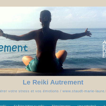
Le Reiki Autrement
érer votre stress et vos émotions / www.staudt-marie-laure.
reiki
Se faire initier au reiki
Témoignages
Une retraite?
L