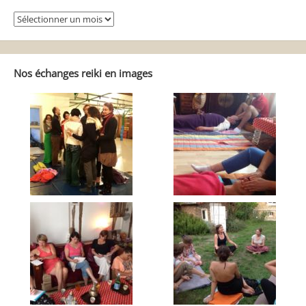
Se
balader
dans
Reiki
Autrement
Nos échanges reiki en images