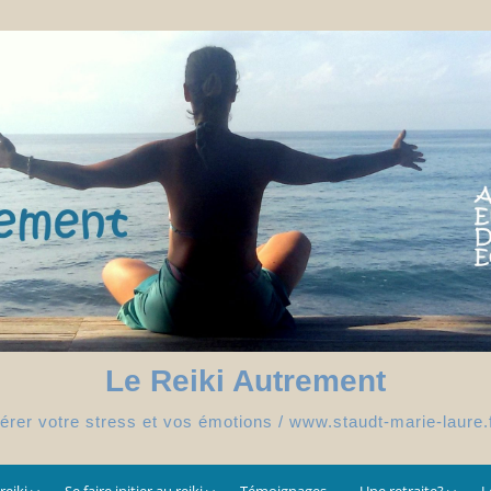
Le Reiki Autrement
érer votre stress et vos émotions / www.staudt-marie-laure.
reiki
Se faire initier au reiki
Témoignages
Une retraite?
L