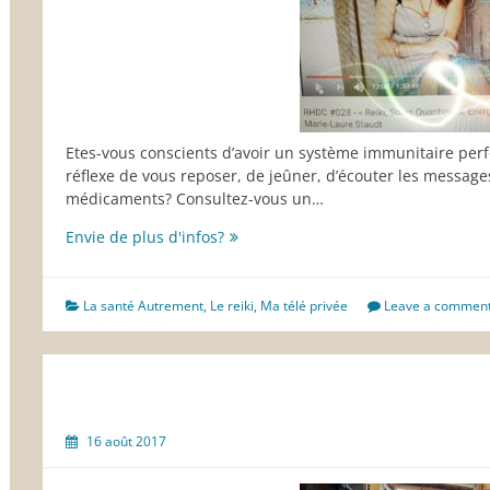
Etes-vous conscients d’avoir un système immunitaire per
réflexe de vous reposer, de jeûner, d’écouter les messa
médicaments? Consultez-vous un…
Pouvons-
Envie de plus d'infos?
nous
guérir
les
La santé Autrement
,
Le reiki
,
Ma télé privée
Leave a commen
autres?
16 août 2017