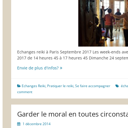
Echanges reiki à Paris Septembre 2017 Les week-ends a
2017 de 14 heures 45 à 17 heures 45 Dimanche 24 septe
Rentrée
Envie de plus d'infos?
2017,
calendrier
des
Echanges Reiki
,
Pratiquer le reiki
,
Se faire accompagner
écha
échanges
comment
reiki
à
Paris
Garder le moral en toutes circonst
1 décembre 2014