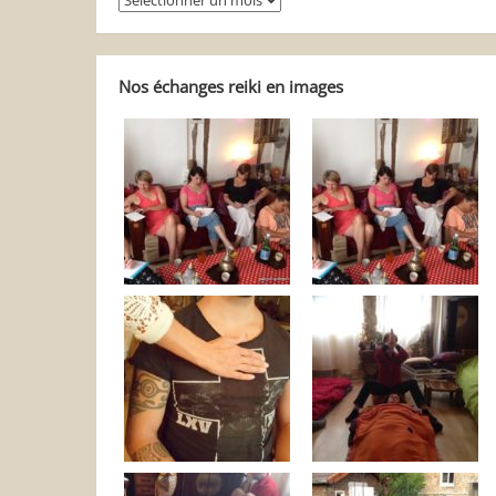
balader
dans
Reiki
Autrement
Nos échanges reiki en images