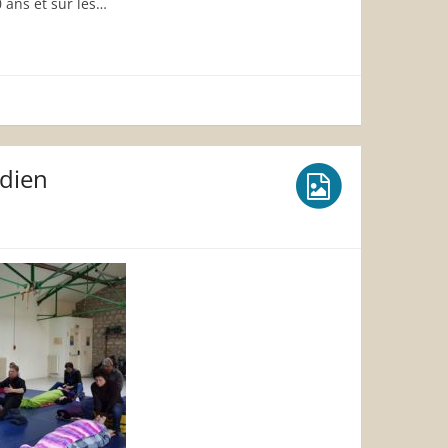
 ans et sur les…
idien