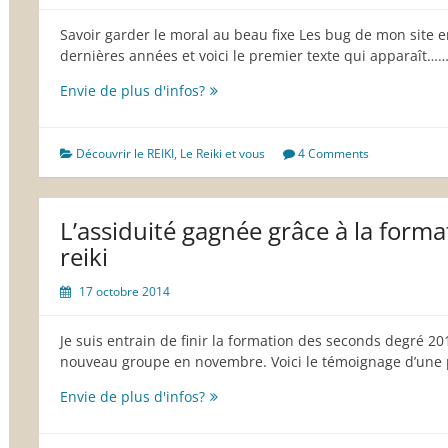
Savoir garder le moral au beau fixe Les bug de mon site e
dernières années et voici le premier texte qui apparaît…
Garder
Envie de plus d'infos?
le
moral
en
Découvrir le REIKI
,
Le Reiki et vous
4 Comments
toutes
circonstances
L’assiduité gagnée grâce à la form
reiki
17 octobre 2014
Je suis entrain de finir la formation des seconds degré 
nouveau groupe en novembre. Voici le témoignage d’une 
L’assiduité
Envie de plus d'infos?
gagnée
grâce