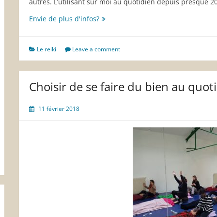
autres. L’utilisant sur moi au quotidien depuis presque 20
La
Envie de plus d'infos?
vérité
sur
le
Le reiki
Leave a comment
reiki
Episode
1
Choisir de se faire du bien au quot
11 février 2018