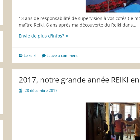
13 ans de responsabilité de supervision à vos cotés Ce moi
maître Reiki, 6 ans après ma découverte du Reiki dans…
Choisir
Envie de plus d'infos?
de
se
faire
Le reiki
Leave a comment
du
bien
au
2017, notre grande année REIKI e
quotidien
28 décembre 2017