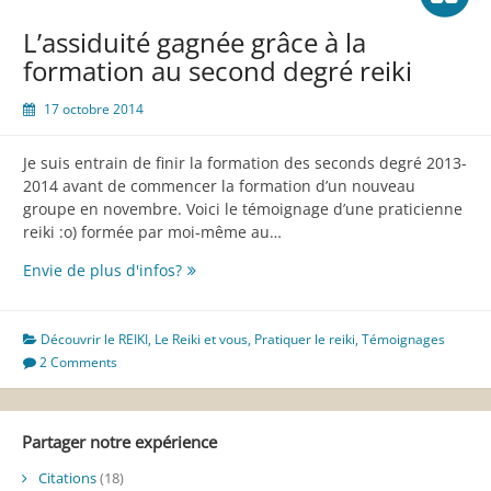
L’assiduité gagnée grâce à la
formation au second degré reiki
17 octobre 2014
Je suis entrain de finir la formation des seconds degré 2013-
2014 avant de commencer la formation d’un nouveau
groupe en novembre. Voici le témoignage d’une praticienne
reiki :o) formée par moi-même au…
L’assiduité
Envie de plus d'infos?
gagnée
grâce
à
Découvrir le REIKI
,
Le Reiki et vous
,
Pratiquer le reiki
,
Témoignages
la
2 Comments
formation
au
second
Partager notre expérience
degré
reiki
Citations
(18)