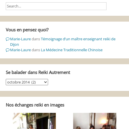
Vous en pensez quoi?
Marie-Laure
dans
Témoignage d’un maître enseignant reiki de
Dijon
Marie-Laure
dans
La Médecine Traditionnelle Chinoise
Se balader dans Reiki Autrement
Se
balader
dans
Reiki
Autrement
Nos échanges reiki en images