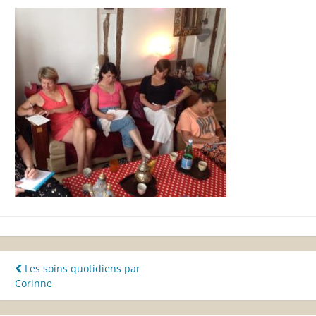
Navigation
Les soins quotidiens par
Corinne
de