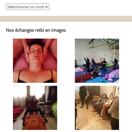
Se
balader
dans
Reiki
Autrement
Nos échanges reiki en images