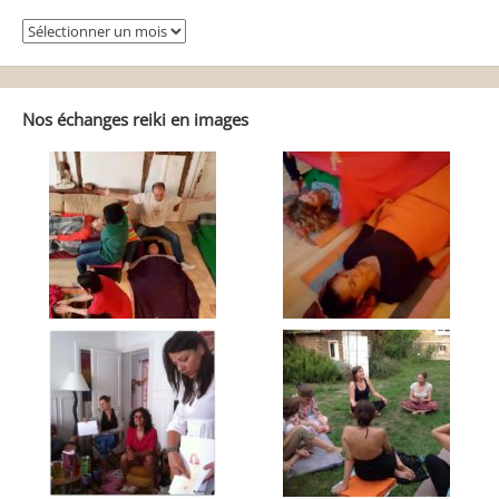
Se
balader
dans
Reiki
Autrement
Nos échanges reiki en images