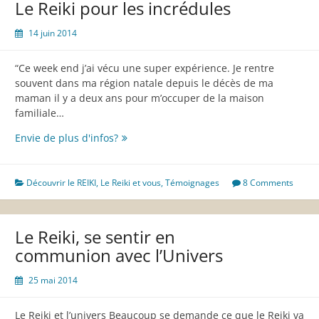
Le Reiki pour les incrédules
soi
14 juin 2014
“Ce week end j’ai vécu une super expérience. Je rentre
souvent dans ma région natale depuis le décès de ma
maman il y a deux ans pour m’occuper de la maison
familiale…
Le
Envie de plus d'infos?
Reiki
pour
les
Découvrir le REIKI
,
Le Reiki et vous
,
Témoignages
8 Comments
incrédules
Le Reiki, se sentir en
communion avec l’Univers
25 mai 2014
Le Reiki et l’univers Beaucoup se demande ce que le Reiki va