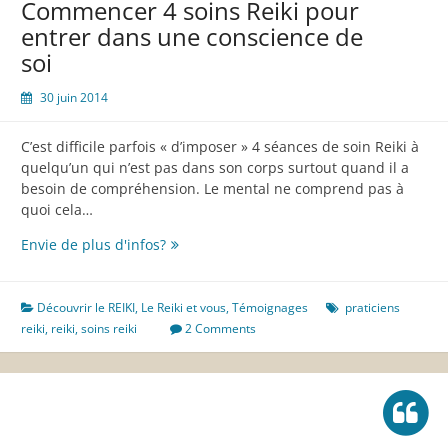
Commencer 4 soins Reiki pour
degré
entrer dans une conscience de
reiki
soi
30 juin 2014
C’est difficile parfois « d’imposer » 4 séances de soin Reiki à
quelqu’un qui n’est pas dans son corps surtout quand il a
besoin de compréhension. Le mental ne comprend pas à
quoi cela…
Commencer
Envie de plus d'infos?
4
soins
Reiki
Découvrir le REIKI
,
Le Reiki et vous
,
Témoignages
praticiens
pour
reiki
,
reiki
,
soins reiki
2 Comments
entrer
dans
une
conscience
de