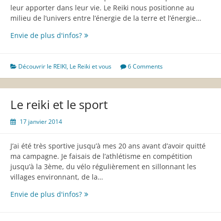
leur apporter dans leur vie. Le Reiki nous positionne au
milieu de l’univers entre l’énergie de la terre et l’énergie…
Le
Envie de plus d'infos?
Reiki,
se
sentir
Découvrir le REIKI
,
Le Reiki et vous
6 Comments
en
communion
avec
Le reiki et le sport
l’Univers
17 janvier 2014
J’ai été très sportive jusqu’à mes 20 ans avant d’avoir quitté
ma campagne. Je faisais de l’athlétisme en compétition
jusqu’à la 3ème, du vélo régulièrement en sillonnant les
villages environnant, de la…
Le
Envie de plus d'infos?
reiki
et