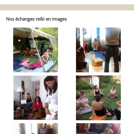
balader
dans
Reiki
Autrement
Nos échanges reiki en images