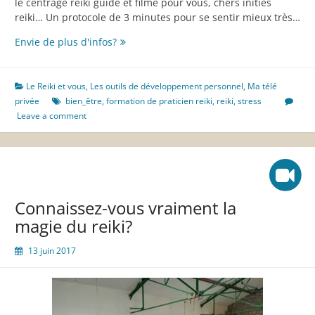
le centrage reiki guidé et filmé pour vous, chers initiés
reiki… Un protocole de 3 minutes pour se sentir mieux très…
Le
Envie de plus d'infos?
centrage
reiki
en
Le Reiki et vous
,
Les outils de développement personnel
,
Ma télé
image
privée
bien_être
,
formation de praticien reiki
,
reiki
,
stress
Leave a comment
Connaissez-vous vraiment la
magie du reiki?
13 juin 2017