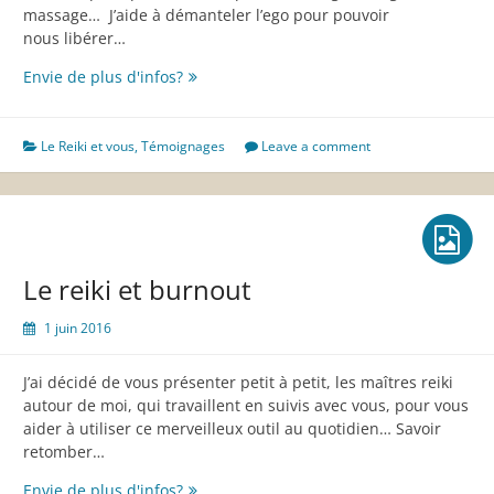
massage… J’aide à démanteler l’ego pour pouvoir
nous libérer…
Le
Envie de plus d'infos?
reiki,
un
chemin
Le Reiki et vous
,
Témoignages
Leave a comment
intiatique
à
vivre
avant
tout
Le reiki et burnout
1 juin 2016
J’ai décidé de vous présenter petit à petit, les maîtres reiki
autour de moi, qui travaillent en suivis avec vous, pour vous
aider à utiliser ce merveilleux outil au quotidien… Savoir
retomber…
Le
Envie de plus d'infos?