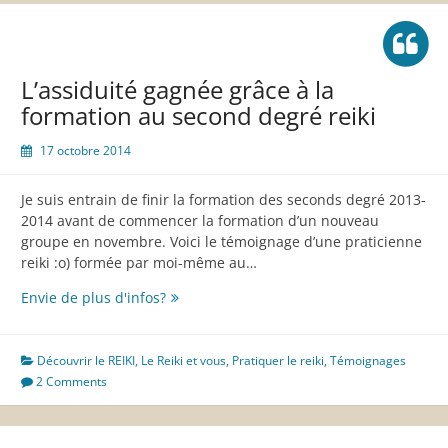
circonstances
L’assiduité gagnée grâce à la
formation au second degré reiki
17 octobre 2014
Je suis entrain de finir la formation des seconds degré 2013-
2014 avant de commencer la formation d’un nouveau
groupe en novembre. Voici le témoignage d’une praticienne
reiki :o) formée par moi-même au…
L’assiduité
Envie de plus d'infos?
gagnée
grâce
à
Découvrir le REIKI
,
Le Reiki et vous
,
Pratiquer le reiki
,
Témoignages
la
2 Comments
formation
au
second