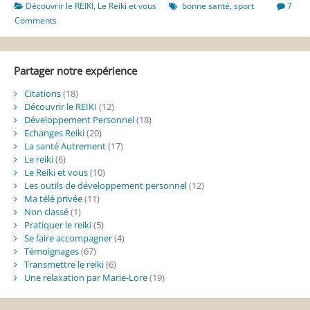
le
Découvrir le REIKI
,
Le Reiki et vous
bonne santé
,
sport
7
sport
Comments
Partager notre expérience
Citations
(18)
Découvrir le REIKI
(12)
Développement Personnel
(18)
Echanges Reiki
(20)
La santé Autrement
(17)
Le reiki
(6)
Le Reiki et vous
(10)
Les outils de développement personnel
(12)
Ma télé privée
(11)
Non classé
(1)
Pratiquer le reiki
(5)
Se faire accompagner
(4)
Témoignages
(67)
Transmettre le reiki
(6)
Une relaxation par Marie-Lore
(19)