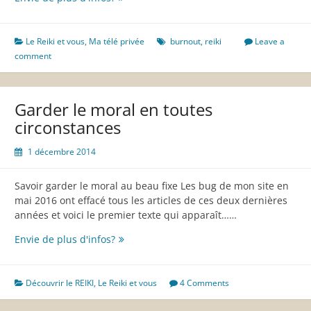
reiki
et
burnout
Le Reiki et vous
,
Ma télé privée
burnout
,
reiki
Leave a
comment
Garder le moral en toutes
circonstances
1 décembre 2014
Savoir garder le moral au beau fixe Les bug de mon site en
mai 2016 ont effacé tous les articles de ces deux dernières
années et voici le premier texte qui apparaît……
Garder
Envie de plus d'infos?
le
moral
en
Découvrir le REIKI
,
Le Reiki et vous
4 Comments
toutes