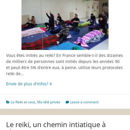
Vous êtes initiés au reiki? En France semble-t-il des dizaines
de milliers de personnes sont initiés depuis les années 90
et peut-être 5% d’entre eux, à peine, utilise leurs protocoles
reiki de…
Connaissez-
Envie de plus d'infos?
vous
vraiment
la
Le Reiki et vous
,
Ma télé privée
Leave a comment
magie
du
reiki?
Le reiki, un chemin intiatique à