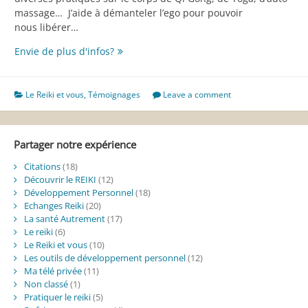
massage… J’aide à démanteler l’ego pour pouvoir
nous libérer…
Le
Envie de plus d'infos?
reiki,
un
chemin
Le Reiki et vous
,
Témoignages
Leave a comment
intiatique
à
vivre
Partager notre expérience
avant
tout
Citations
(18)
Découvrir le REIKI
(12)
Développement Personnel
(18)
Echanges Reiki
(20)
La santé Autrement
(17)
Le reiki
(6)
Le Reiki et vous
(10)
Les outils de développement personnel
(12)
Ma télé privée
(11)
Non classé
(1)
Pratiquer le reiki
(5)