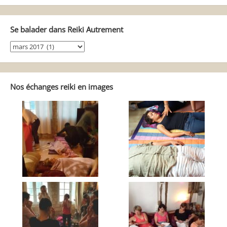
Se balader dans Reiki Autrement
Se
balader
dans
Reiki
Autrement
Nos échanges reiki en images