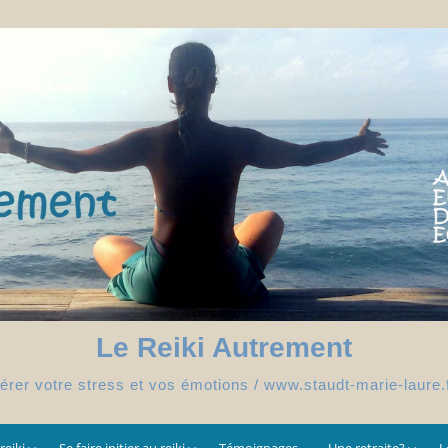
Le Reiki Autrement
érer votre stress et vos émotions / www.staudt-marie-laure.
reiki
Se faire initier au reiki
Témoignages
Une retraite?
L