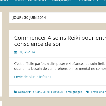
JOUR :
30 JUIN 2014
Commencer 4 soins Reiki pour ent
conscience de soi
30 juin 2014
C’est difficile parfois « d’imposer » 4 séances de soin Rei
quand il a besoin de compréhension. Le mental ne compr
Commencer
Envie de plus d'infos?
4
soins
Reiki
Découvrir le REIKI
,
Le Reiki et vous
,
Témoignages
praticiens r
pour
entrer