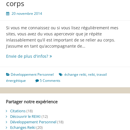
corps
20 novembre 2014
Si vous me connaissez ou si vous lisez régulièrement mes
sites, vous avez du vous apercevoir que je répète
inlassablement qu’il est important de se relier au corps.
J’assume en tant qu’accompagnante de…
La
Envie de plus d'infos?
nécessité
d’un
travail
Développement Personnel
échange reiki
,
reiki
,
travail
sur
énergétique
5 Comments
le
corps
Partager notre expérience
Citations
(18)
Découvrir le REIKI
(12)
Développement Personnel
(18)
Echanges Reiki
(20)