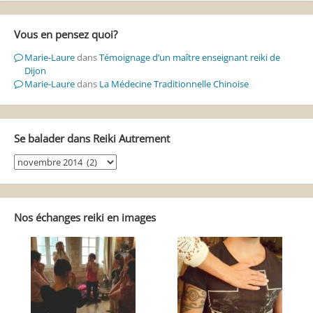
Vous en pensez quoi?
Marie-Laure
dans
Témoignage d’un maître enseignant reiki de
Dijon
Marie-Laure
dans
La Médecine Traditionnelle Chinoise
Se balader dans Reiki Autrement
Se
balader
dans
Reiki
Autrement
Nos échanges reiki en images