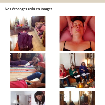
Reiki
Autrement
Nos échanges reiki en images