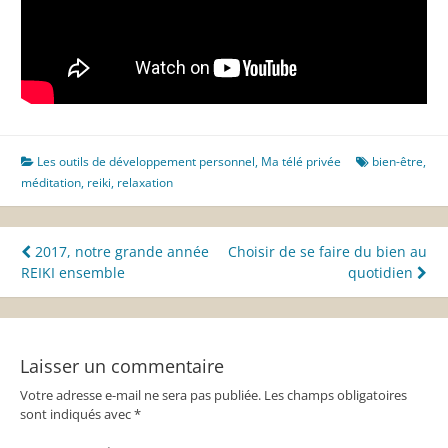
Les outils de développement personnel
,
Ma télé privée
bien-être
,
méditation
,
reiki
,
relaxation
Navigation
2017, notre grande année
Choisir de se faire du bien au
REIKI ensemble
quotidien
de
l’article
Laisser un commentaire
Votre adresse e-mail ne sera pas publiée.
Les champs obligatoires
sont indiqués avec
*