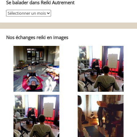
Se balader dans Reiki Autrement
Se
balader
dans
Reiki
Autrement
Nos échanges reiki en images