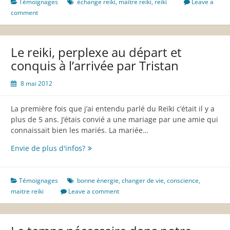
degré
Témoignages
échange reiki
,
maitre reiki
,
reiki
Leave a
Reiki
comment
par
Sandrine
Le reiki, perplexe au départ et
conquis à l’arrivée par Tristan
8 mai 2012
La première fois que j’ai entendu parlé du Reïki c’était il y a
plus de 5 ans. J’étais convié a une mariage par une amie qui
connaissait bien les mariés. La mariée…
Le
Envie de plus d'infos?
reiki,
perplexe
au
Témoignages
bonne énergie
,
changer de vie
,
conscience
,
départ
maitre reiki
Leave a comment
et
conquis
à