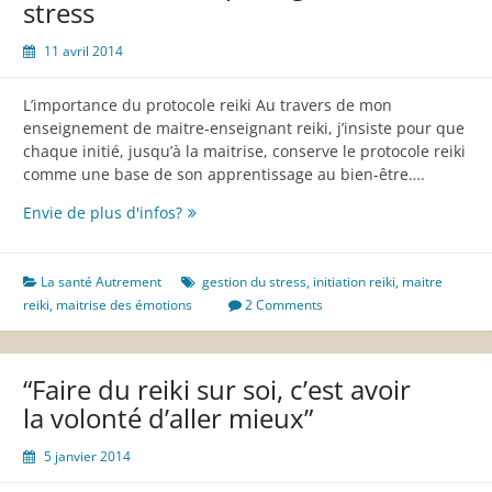
stress
11 avril 2014
L’importance du protocole reiki Au travers de mon
enseignement de maitre-enseignant reiki, j’insiste pour que
chaque initié, jusqu’à la maitrise, conserve le protocole reiki
comme une base de son apprentissage au bien-être….
Le
Envie de plus d'infos?
reiki,
un
outil
La santé Autrement
gestion du stress
,
initiation reiki
,
maitre
pour
reiki
,
maitrise des émotions
2 Comments
gérer
son
stress
“Faire du reiki sur soi, c’est avoir
la volonté d’aller mieux”
5 janvier 2014