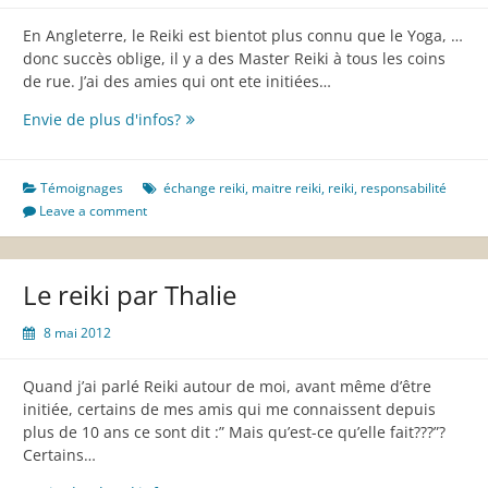
En Angleterre, le Reiki est bientot plus connu que le Yoga, …
donc succès oblige, il y a des Master Reiki à tous les coins
de rue. J’ai des amies qui ont ete initiées…
Le
Envie de plus d'infos?
second
degré
reiki
Témoignages
échange reiki
,
maitre reiki
,
reiki
,
responsabilité
par
Leave a comment
Sophia
Le reiki par Thalie
8 mai 2012
Quand j’ai parlé Reiki autour de moi, avant même d’être
initiée, certains de mes amis qui me connaissent depuis
plus de 10 ans ce sont dit :” Mais qu’est-ce qu’elle fait???”?
Certains…