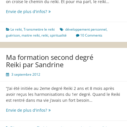
on croise le chemin du reiki. Et pour ma part, le reiki…
Le
Envie de plus d'infos?
reiki
:
Développement
Le reiki
,
Transmettre le reiki
développement personnel
,
personnel,
guérison
,
maitre reiki
,
reiki
,
spiritualité
10 Comments
Spiritualité
et
Guérison
Ma formation second degré
Reiki par Sandrine
3 septembre 2012
“J’ai été initiée au 2eme degré Reiki 2 ans et 8 mois après
avoir reçus les harmonisations du 1er degré. Quand le Reiki
est rentré dans ma vie j’avais un fort besoin…
Ma
Envie de plus d'infos?
formation
second