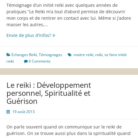
Témoignage d’un initié reiki avec quelques années de
pratiques “Le Reïki m’a tout d’abord permise de découvrir
mon corps et de rentrer en contact avec lui. Même si j’adore
masser les autres,…
“Faire
Envie de plus d'infos?
du
reiki
sur
Echanges Reiki
,
Témoignages
maitre reiki
,
reiki
,
se faire initié
soi,
reiki
6 Comments
c’est
avoir
la
Le reiki : Développement
volonté
personnel, Spiritualité et
d’aller
Guérison
mieux”
19 août 2013
On parle souvent quand on communique sur le reiki de
guérison. On se trouve aussi plus dans la spiritualité quand