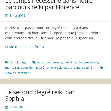
Le temps nécessaire dans notre
l’arrivée
parcours reiki par Florence
par
Tristan
8 mai 2012
Après avoir passé mon 1er degré reiki, il y a 4 ans
maintenant, j’ai bien senti à l’époque que j’étais au début
d’un profond “travail sur moi”. Je pense que grâce au…
Le
Envie de plus d'infos?
temps
nécessaire
dans
Témoignages
accompagnement
,
bien-être
,
changer de vie
,
notre
maitre reiki
,
outil de mieux être
,
reiki
,
relaxation
,
responsabilité
parcours
Leave a comment
reiki
par
Florence
Le second degré reiki par
Sophia
8 mai 2012