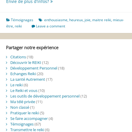
Le
Envie de plus d'infos?
reiki
par
Thalie
Témoignages
enthousiasme
,
heureux
,
joie
,
maitre reiki
,
mieux-
être
,
reiki
Leave a comment
Partager notre expérience
Citations
(18)
Découvrir le REIKI
(12)
Développement Personnel
(18)
Echanges Reiki
(20)
La santé Autrement
(17)
Le reiki
(6)
Le Reiki et vous
(10)
Les outils de développement personnel
(12)
Ma télé privée
(11)
Non classé
(1)
Pratiquer le reiki
(5)
Se faire accompagner
(4)
Témoignages
(67)
Transmettre le reiki
(6)