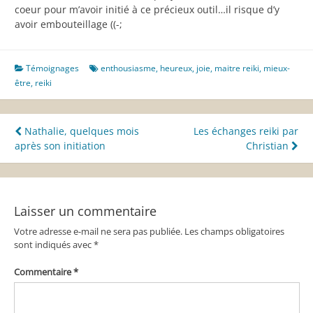
coeur pour m’avoir initié à ce précieux outil…il risque d’y
avoir embouteillage ((-;
Témoignages
enthousiasme
,
heureux
,
joie
,
maitre reiki
,
mieux-
être
,
reiki
Navigation
Nathalie, quelques mois
Les échanges reiki par
après son initiation
Christian
de
l’article
Laisser un commentaire
Votre adresse e-mail ne sera pas publiée.
Les champs obligatoires
sont indiqués avec
*
Commentaire
*