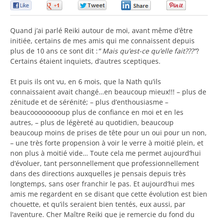
0
0
0
0
0
Quand j’ai parlé Reiki autour de moi, avant même d’être
initiée, certains de mes amis qui me connaissent depuis
plus de 10 ans ce sont dit :
” Mais qu’est-ce qu’elle fait???”
?
Certains étaient inquiets, d’autres sceptiques.
Et puis ils ont vu, en 6 mois, que la Nath qu’ils
connaissaient avait changé…en beaucoup mieux!!! – plus de
zénitude et de sérénité; – plus d’enthousiasme –
beaucooooooooup plus de confiance en moi et en les
autres, – plus de légèreté au quotidien, beaucoup
beaucoup moins de prises de tête pour un oui pour un non,
– une très forte propension à voir le verre à moitié plein, et
non plus à moitié vide… Toute cela me permet aujourd’hui
d’évoluer, tant personnellement que professionnellement
dans des directions auxquelles je pensais depuis très
longtemps, sans oser franchir le pas. Et aujourd’hui mes
amis me regardent en se disant que cette évolution est bien
chouette, et qu’ils seraient bien tentés, eux aussi, par
l’aventure. Cher Maître Reiki que je remercie du fond du