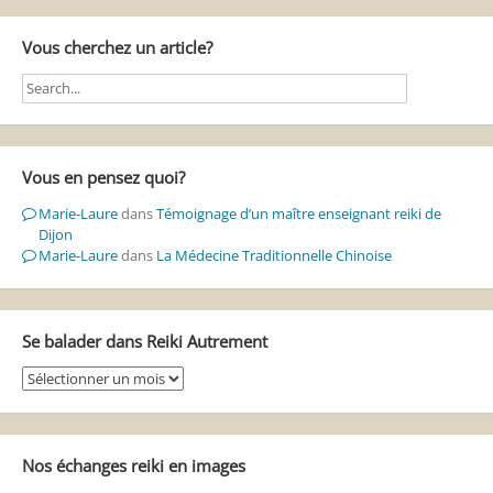
Vous cherchez un article?
Vous en pensez quoi?
Marie-Laure
dans
Témoignage d’un maître enseignant reiki de
Dijon
Marie-Laure
dans
La Médecine Traditionnelle Chinoise
Se balader dans Reiki Autrement
Se
balader
dans
Reiki
Autrement
Nos échanges reiki en images