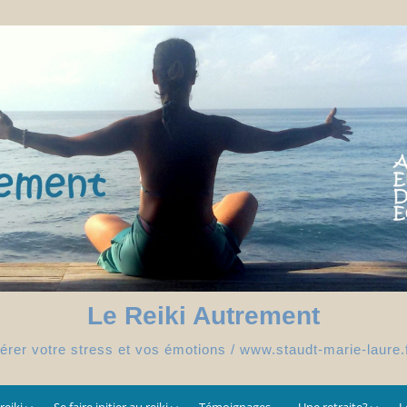
Le Reiki Autrement
érer votre stress et vos émotions / www.staudt-marie-laure.
reiki
Se faire initier au reiki
Témoignages
Une retraite?
L