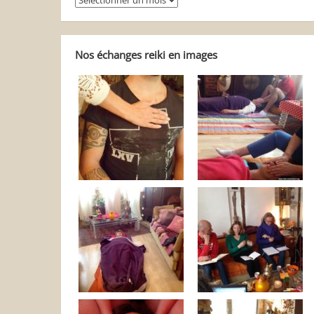
balader
dans
Reiki
Autrement
Nos échanges reiki en images