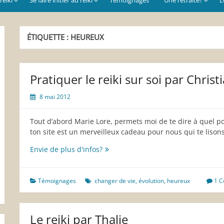
ÉTIQUETTE :
HEUREUX
Pratiquer le reiki sur soi par Christ
8 mai 2012
Tout d’abord Marie Lore, permets moi de te dire à quel poi
ton site est un merveilleux cadeau pour nous qui te lison
Pratiquer
Envie de plus d'infos?
le
reiki
sur
Témoignages
changer de vie
,
évolution
,
heureux
1 
soi
par
Christian
Le reiki par Thalie