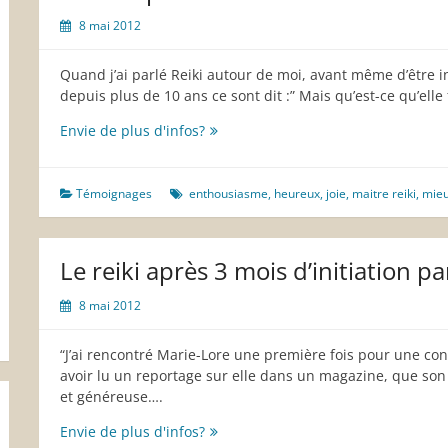
8 mai 2012
Quand j’ai parlé Reiki autour de moi, avant même d’être 
depuis plus de 10 ans ce sont dit :” Mais qu’est-ce qu’elle 
Le
Envie de plus d'infos?
reiki
par
Thalie
Témoignages
enthousiasme
,
heureux
,
joie
,
maitre reiki
,
mieu
Le reiki après 3 mois d’initiation 
8 mai 2012
“J’ai rencontré Marie-Lore une première fois pour une cons
avoir lu un reportage sur elle dans un magazine, que son
et généreuse….
Le
Envie de plus d'infos?