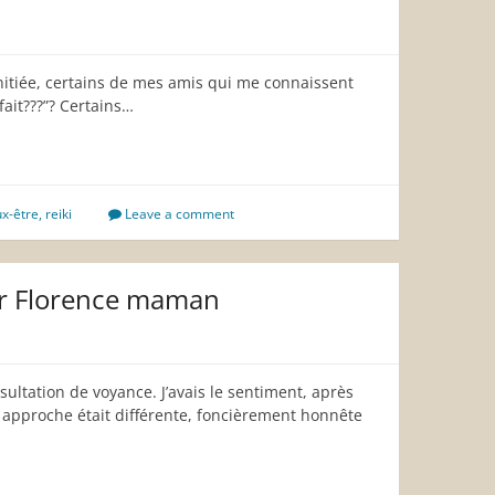
initiée, certains de mes amis qui me connaissent
fait???”? Certains…
x-être
,
reiki
Leave a comment
par Florence maman
ultation de voyance. J’avais le sentiment, après
 approche était différente, foncièrement honnête