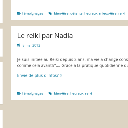
reiki
après
3
Témoignages
bien-être
,
détente
,
heureux
,
mieux-être
,
reiki
mois
d’initiation
par
Le reiki par Nadia
Florence
maman
8 mai 2012
Je suis initiée au Reiki depuis 2 ans, ma vie à changé consi
comme cela avant!?”…. Grâce à la pratique quotidienne du
Le
Envie de plus d'infos?
reiki
par
Nadia
Témoignages
bien-être
,
heureux
,
reiki