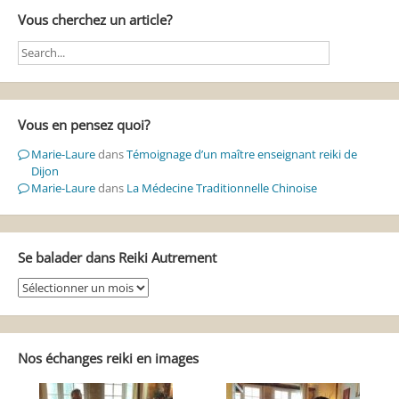
Vous cherchez un article?
Vous en pensez quoi?
Marie-Laure
dans
Témoignage d’un maître enseignant reiki de
Dijon
Marie-Laure
dans
La Médecine Traditionnelle Chinoise
Se balader dans Reiki Autrement
Se
balader
dans
Reiki
Autrement
Nos échanges reiki en images