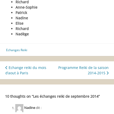
Richard
Anne-Sophie
Patrick
Nadine
Elise
Richard
Nadège
Echanges Reiki
Navigation
Echange reiki du mois
Programme Reiki de la saison
d’aout à Paris
2014-2015
de
l’article
10 thoughts on “
Les échanges reiki de septembre 2014
”
Nadine
dit :