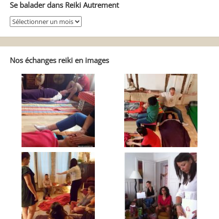
Se balader dans Reiki Autrement
Se
balader
dans
Reiki
Autrement
Nos échanges reiki en images