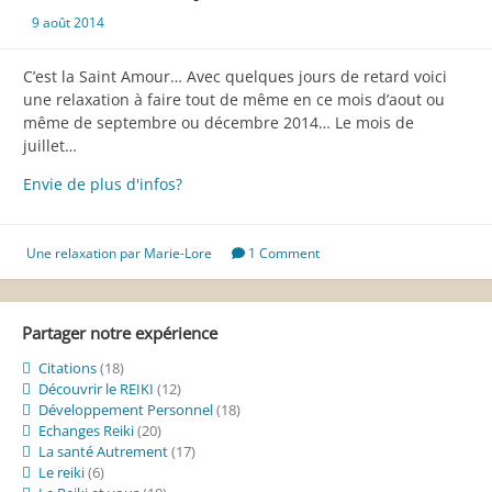
9 août 2014
C’est la Saint Amour… Avec quelques jours de retard voici
une relaxation à faire tout de même en ce mois d’aout ou
même de septembre ou décembre 2014… Le mois de
juillet…
Relaxation
Envie de plus d'infos?
de
juillet
2014
Une relaxation par Marie-Lore
1 Comment
Partager notre expérience
Citations
(18)
Découvrir le REIKI
(12)
Développement Personnel
(18)
Echanges Reiki
(20)
La santé Autrement
(17)
Le reiki
(6)