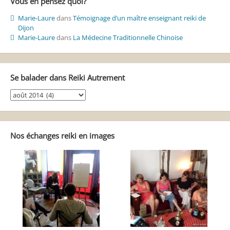
Vous en pensez quoi?
Marie-Laure
dans
Témoignage d’un maître enseignant reiki de
Dijon
Marie-Laure
dans
La Médecine Traditionnelle Chinoise
Se balader dans Reiki Autrement
Se
balader
dans
Reiki
Autrement
Nos échanges reiki en images