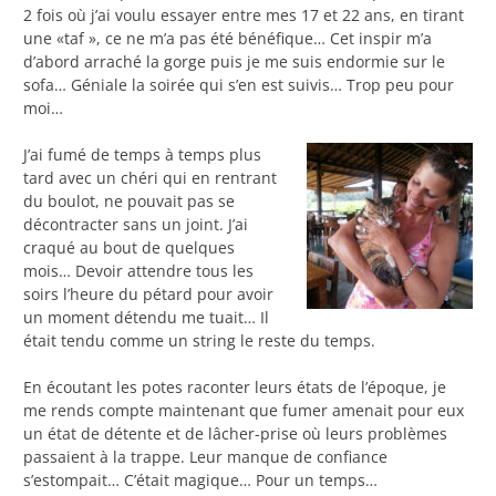
2 fois où j’ai voulu essayer entre mes 17 et 22 ans, en tirant
une «taf », ce ne m’a pas été bénéfique… Cet inspir m’a
d’abord arraché la gorge puis je me suis endormie sur le
sofa… Géniale la soirée qui s’en est suivis… Trop peu pour
moi…
J’ai fumé de temps à temps plus
tard avec un chéri qui en rentrant
du boulot, ne pouvait pas se
décontracter sans un joint. J’ai
craqué au bout de quelques
mois… Devoir attendre tous les
soirs l’heure du pétard pour avoir
un moment détendu me tuait… Il
était tendu comme un string le reste du temps.
En écoutant les potes raconter leurs états de l’époque, je
me rends compte maintenant que fumer amenait pour eux
un état de détente et de lâcher-prise où leurs problèmes
passaient à la trappe. Leur manque de confiance
s’estompait… C’était magique… Pour un temps…