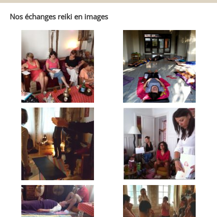
Reiki
Autrement
Nos échanges reiki en images