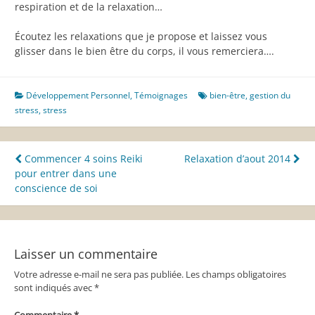
respiration et de la relaxation…
Écoutez les relaxations que je propose et laissez vous
glisser dans le bien être du corps, il vous remerciera….
Développement Personnel
,
Témoignages
bien-être
,
gestion du
stress
,
stress
Navigation
Commencer 4 soins Reiki
Relaxation d’aout 2014
pour entrer dans une
de
conscience de soi
l’article
Laisser un commentaire
Votre adresse e-mail ne sera pas publiée.
Les champs obligatoires
sont indiqués avec
*
Commentaire
*