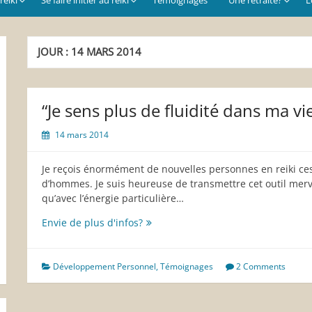
JOUR :
14 MARS 2014
“Je sens plus de fluidité dans ma vie
14 mars 2014
Je reçois énormément de nouvelles personnes en reiki ce
d’hommes. Je suis heureuse de transmettre cet outil merv
qu’avec l’énergie particulière…
“Je
Envie de plus d'infos?
sens
plus
de
Développement Personnel
,
Témoignages
2 Comments
fluidité
dans
ma