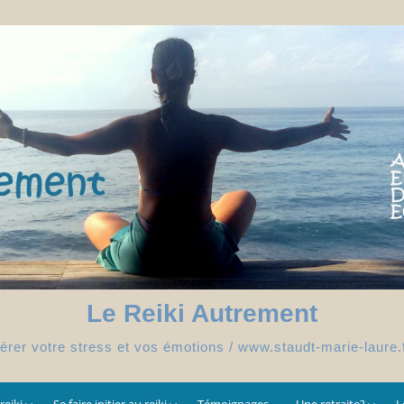
Le Reiki Autrement
érer votre stress et vos émotions / www.staudt-marie-laure.
reiki
Se faire initier au reiki
Témoignages
Une retraite?
L