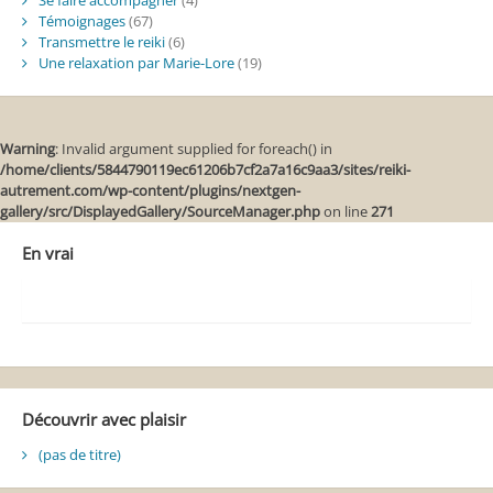
Se faire accompagner
(4)
Témoignages
(67)
Transmettre le reiki
(6)
Une relaxation par Marie-Lore
(19)
Warning
: Invalid argument supplied for foreach() in
/home/clients/5844790119ec61206b7cf2a7a16c9aa3/sites/reiki-
autrement.com/wp-content/plugins/nextgen-
gallery/src/DisplayedGallery/SourceManager.php
on line
271
En vrai
Découvrir avec plaisir
(pas de titre)