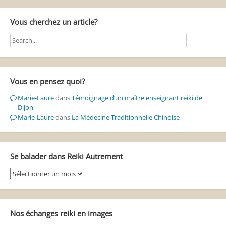
Vous cherchez un article?
Vous en pensez quoi?
Marie-Laure
dans
Témoignage d’un maître enseignant reiki de
Dijon
Marie-Laure
dans
La Médecine Traditionnelle Chinoise
Se balader dans Reiki Autrement
Se
balader
dans
Reiki
Autrement
Nos échanges reiki en images