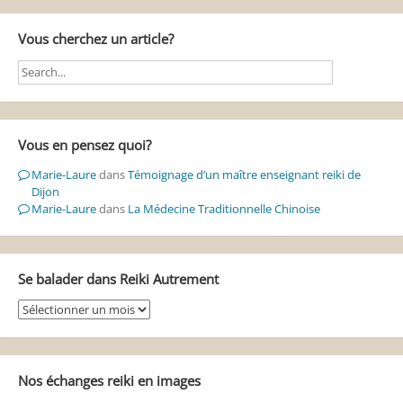
Vous cherchez un article?
Vous en pensez quoi?
Marie-Laure
dans
Témoignage d’un maître enseignant reiki de
Dijon
Marie-Laure
dans
La Médecine Traditionnelle Chinoise
Se balader dans Reiki Autrement
Se
balader
dans
Reiki
Autrement
Nos échanges reiki en images