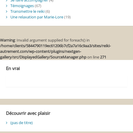
Se faire accompagner
(4)
Témoignages
(67)
Transmettre le reiki
(6)
Une relaxation par Marie-Lore
(19)
Warning
: Invalid argument supplied for foreach() in
/home/clients/5844790119ec61206b7cf2a7a16c9aa3/sites/reiki-
autrement.com/wp-content/plugins/nextgen-
gallery/src/DisplayedGallery/SourceManager.php
on line
271
En vrai
Découvrir avec plaisir
(pas de titre)